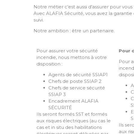
Notre métier c’est aussi d’assurer pour vous 
Avec ALAFIA Sécurité, vous avez la garantie d
suivi.
Notre ambition : être un partenaire.
Pour assurer votre sécurité
Pour d
incendie, nous mettons à votre
Pour a
disposition :
incend
Agents de sécurité SSIAP1
disposi
Chefs de poste SSIAP 2
A
Chefs de service sécurité
C
SSIAP 3
C
Encadrement ALAFIA
S
SÉCURITÉ
E
Ils seront formés SST et formés
S
aux risques électriques (au cas le
Ils se
cas et in situ des habilitations
aux ri
électriques seront délivrées par