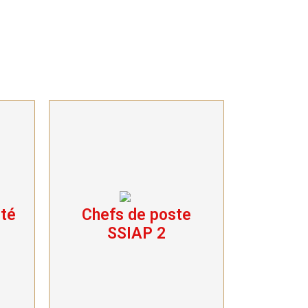
ité
Chefs de poste
é
Chefs de poste
SSIAP 2
SSIAP 2