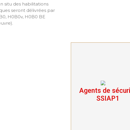
in situ des habilitations
iques seront délivrées par
0B0, H0B0v, H0B0 BE
uvre).
Agents de sécur
Agents de sécurit
SSIAP1
SSIAP1