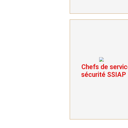
Chefs de servic
Chefs de service
sécurité SSIAP 3
sécurité SSIAP