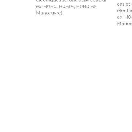
cas et 
ex :H0B0, H0B0v, H0B0 BE
électr
Manœuvre).
ex :H
Manoe