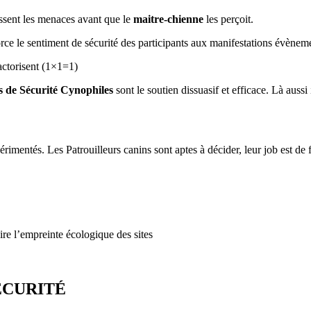
essent les menaces avant que le
maitre-chienne
les perçoit.
rce le sentiment de sécurité des participants aux manifestations évèneme
actorisent (1×1=1)
 de Sécurité Cynophiles
sont le soutien dissuasif et efficace. Là aussi
mentés. Les Patrouilleurs canins sont aptes à décider, leur job est de f
ire l’empreinte écologique des sites
ÉCURITÉ