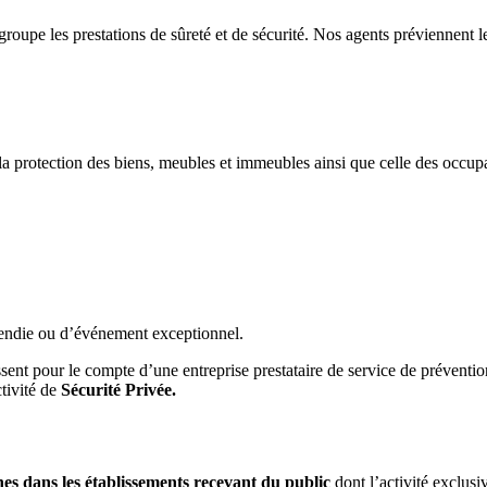
groupe les prestations de sûreté et de sécurité. Nos agents préviennent le
a protection des biens, meubles et immeubles ainsi que celle des occupant
ncendie ou d’événement exceptionnel.
issent pour le compte d’une entreprise prestataire de service de préventio
ctivité de
Sécurité Privée
.
nes dans les établissements recevant du public
dont l’activité exclusiv