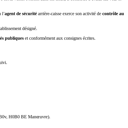
 l’
agent de sécurité
arrière-caisse exerce son activité de
contrôle au
tablissement désigné.
rtés publiques
et conformément aux consignes écrites.
ivi.
0, H0B0v, H0B0 BE Manœuvre).