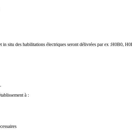
:
s et in situ des habilitations électriques seront délivrées par ex :H0B
.
établissement à :
cessaires