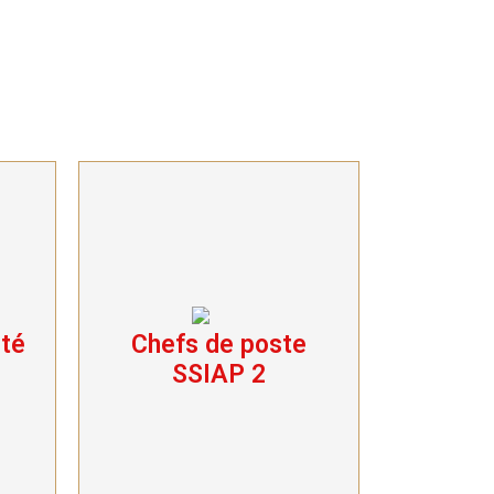
ité
Chefs de poste
é
Chefs de poste
SSIAP 2
SSIAP 2