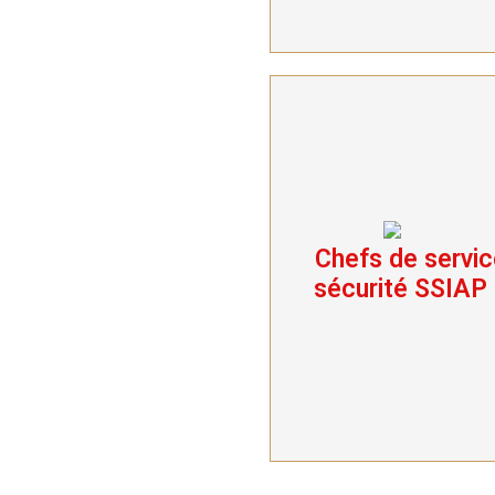
Chefs de servic
Chefs de service
sécurité SSIAP 3
sécurité SSIAP