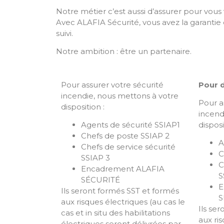
Notre métier c’est aussi d’assurer pour vous 
Avec ALAFIA Sécurité, vous avez la garantie d
suivi.
Notre ambition : être un partenaire.
Pour assurer votre sécurité
Pour d
incendie, nous mettons à votre
Pour a
disposition :
incend
Agents de sécurité SSIAP1
disposi
Chefs de poste SSIAP 2
A
Chefs de service sécurité
C
SSIAP 3
C
Encadrement ALAFIA
S
SÉCURITÉ
E
Ils seront formés SST et formés
S
aux risques électriques (au cas le
Ils se
cas et in situ des habilitations
aux ri
électriques seront délivrées par