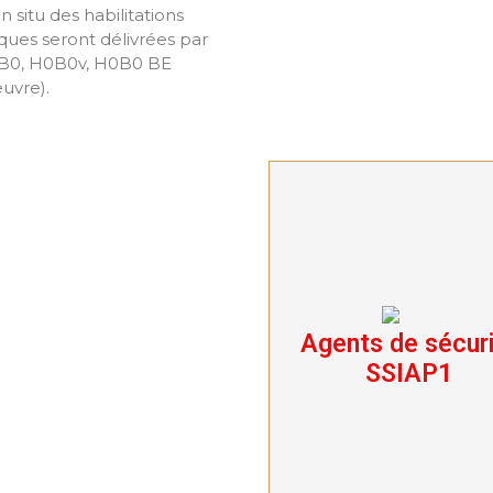
in situ des habilitations
iques seront délivrées par
0B0, H0B0v, H0B0 BE
uvre).
Agents de sécur
Agents de sécurit
SSIAP1
SSIAP1