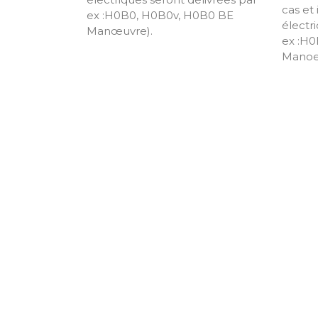
cas et 
ex :H0B0, H0B0v, H0B0 BE
électr
Manœuvre).
ex :H
Manoe