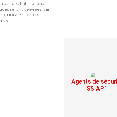
in situ des habilitations
iques seront délivrées par
0B0, H0B0v, H0B0 BE
uvre).
Agents de sécur
Agents de sécurit
SSIAP1
SSIAP1