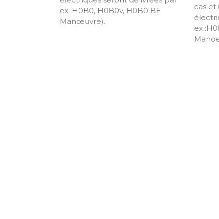
cas et 
ex :H0B0, H0B0v, H0B0 BE
électr
Manœuvre).
ex :H
Manoe