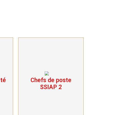
ité
Chefs de poste
é
Chefs de poste
SSIAP 2
SSIAP 2