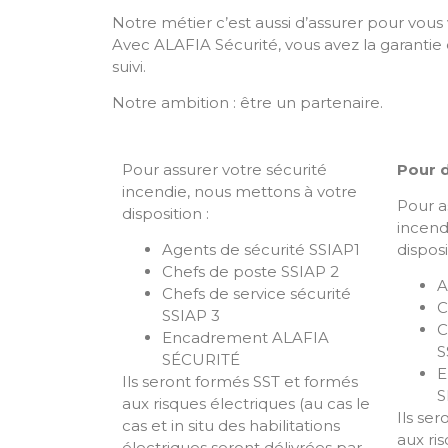
Notre métier c’est aussi d’assurer pour vous 
Avec ALAFIA Sécurité, vous avez la garantie d
suivi.
Notre ambition : être un partenaire.
Pour assurer votre sécurité
Pour d
incendie, nous mettons à votre
Pour a
disposition :
incend
Agents de sécurité SSIAP1
disposi
Chefs de poste SSIAP 2
A
Chefs de service sécurité
C
SSIAP 3
C
Encadrement ALAFIA
S
SÉCURITÉ
E
Ils seront formés SST et formés
S
aux risques électriques (au cas le
Ils se
cas et in situ des habilitations
aux ri
électriques seront délivrées par