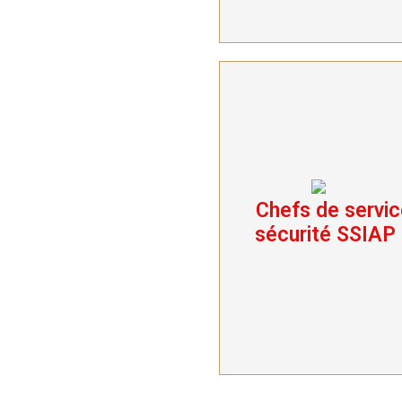
Chefs de servic
Chefs de service
sécurité SSIAP 3
sécurité SSIAP