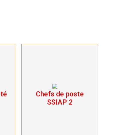
ité
Chefs de poste
é
Chefs de poste
SSIAP 2
SSIAP 2