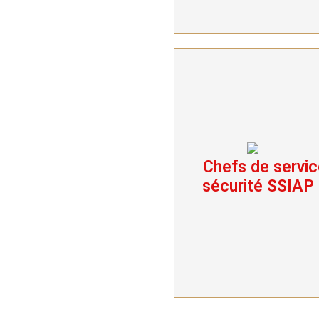
Chefs de servic
Chefs de service
sécurité SSIAP 3
sécurité SSIAP